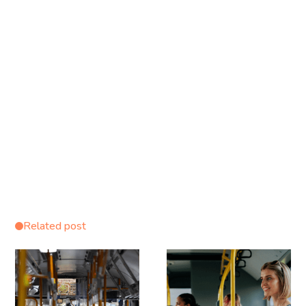
Esperamos que este artículo te haya servido de ayuda y
ahora sepas las diferencias entre transporte intermodal y
transporte multimodal. Lo mejor de todo es que ambos
pueden adaptarse a las necesidades de cada persona. Si
tienes cualquier duda, ¡no dudes en
contactar con
nosotros
!
Related post