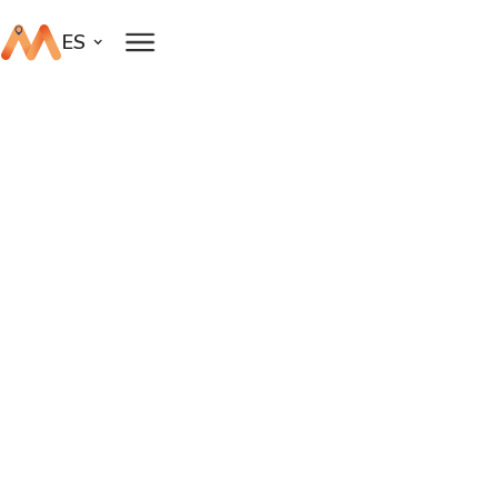
ES
Blog
Publicaciones sobre movilidad urbana sostenible que inspiran
a hacer nuestras ciudades más habitables para una mejor
calidad de vida.