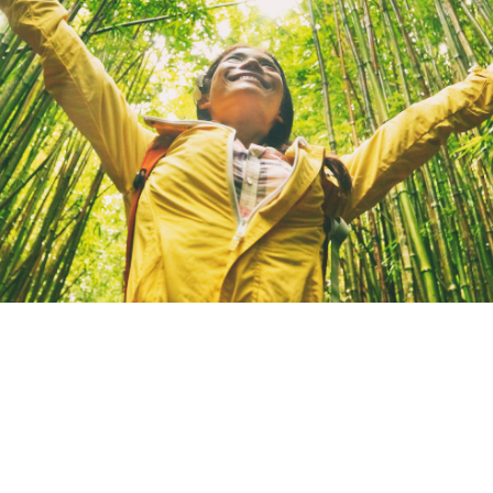
 más
consciente del impacto ambiental
de nuestras accion